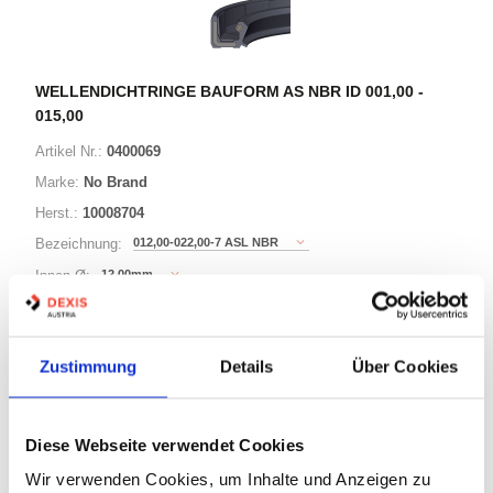
WELLENDICHTRINGE BAUFORM AS NBR ID 001,00 -
015,00
Artikel Nr.:
0400069
Marke:
No Brand
Herst.:
10008704
012,00-022,00-7 ASL NBR
Bezeichnung:
12,00mm
Innen Ø:
22,00mm
Außen Ø:
Bauform:
AS
Zustimmung
Details
Über Cookies
76 Varianten
Diese Webseite verwendet Cookies
Warenkorb
STK
Wir verwenden Cookies, um Inhalte und Anzeigen zu