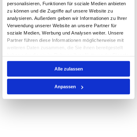
personalisieren, Funktionen für soziale Medien anbieten
zu können und die Zugriffe auf unsere Website zu
Auf Lager
Lager anzeigen
analysieren. Außerdem geben wir Informationen zu Ihrer
Print
Verwendung unserer Website an unsere Partner für
soziale Medien, Werbung und Analysen weiter. Unsere
Partner führen diese Informationen möglicherweise mit
PRODUKTBESCHREIBUNG
weiteren Daten zusammen, die Sie ihnen bereitgestellt
haben oder die sie im Rahmen Ihrer Nutzung der Dienste
ALLE SPEZIFIKATIONEN
gesammelt haben.
Alle zulassen
VARIANTEN
Anpassen