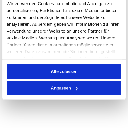
Wir verwenden Cookies, um Inhalte und Anzeigen zu
Warenkorb
STK
personalisieren, Funktionen für soziale Medien anbieten
zu können und die Zugriffe auf unsere Website zu
analysieren. Außerdem geben wir Informationen zu Ihrer
Auf Lager
Lager anzeigen
Verwendung unserer Website an unsere Partner für
Print
soziale Medien, Werbung und Analysen weiter. Unsere
Partner führen diese Informationen möglicherweise mit
weiteren Daten zusammen, die Sie ihnen bereitgestellt
PRODUKTBESCHREIBUNG
haben oder die sie im Rahmen Ihrer Nutzung der Dienste
gesammelt haben.
ALLE SPEZIFIKATIONEN
Alle zulassen
VARIANTEN
Anpassen