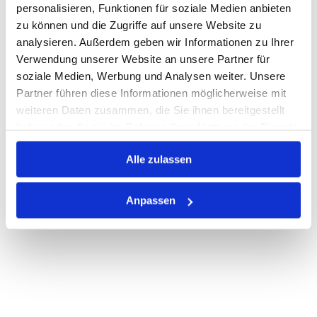
personalisieren, Funktionen für soziale Medien anbieten
zu können und die Zugriffe auf unsere Website zu
Auf Lager
Lager anzeigen
analysieren. Außerdem geben wir Informationen zu Ihrer
Print
Verwendung unserer Website an unsere Partner für
soziale Medien, Werbung und Analysen weiter. Unsere
Partner führen diese Informationen möglicherweise mit
PRODUKTBESCHREIBUNG
weiteren Daten zusammen, die Sie ihnen bereitgestellt
haben oder die sie im Rahmen Ihrer Nutzung der Dienste
ALLE SPEZIFIKATIONEN
gesammelt haben.
Alle zulassen
VARIANTEN
Anpassen