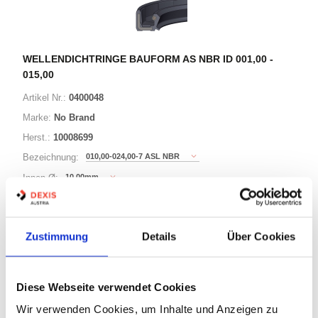
WELLENDICHTRINGE BAUFORM AS NBR ID 001,00 -
015,00
Artikel Nr.:
0400048
Marke:
No Brand
Herst.:
10008699
010,00-024,00-7 ASL NBR
Bezeichnung:
10,00mm
Innen Ø:
24,00mm
Außen Ø:
Bauform:
AS
Zustimmung
Details
Über Cookies
76 Varianten
Diese Webseite verwendet Cookies
Warenkorb
STK
Wir verwenden Cookies, um Inhalte und Anzeigen zu