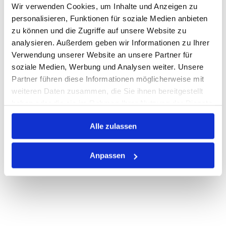
Wir verwenden Cookies, um Inhalte und Anzeigen zu
Warenkorb
STK
personalisieren, Funktionen für soziale Medien anbieten
zu können und die Zugriffe auf unsere Website zu
analysieren. Außerdem geben wir Informationen zu Ihrer
Auf Lager
Lager anzeigen
Verwendung unserer Website an unsere Partner für
Print
soziale Medien, Werbung und Analysen weiter. Unsere
Partner führen diese Informationen möglicherweise mit
weiteren Daten zusammen, die Sie ihnen bereitgestellt
PRODUKTBESCHREIBUNG
haben oder die sie im Rahmen Ihrer Nutzung der Dienste
gesammelt haben.
ALLE SPEZIFIKATIONEN
Alle zulassen
VARIANTEN
Anpassen