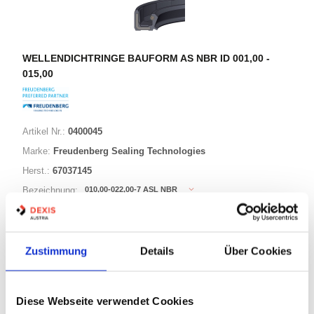
WELLENDICHTRINGE BAUFORM AS NBR ID 001,00 -
015,00
Artikel Nr.:
0400045
Marke:
Freudenberg Sealing Technologies
Herst.:
67037145
010,00-022,00-7 ASL NBR
Bezeichnung:
10,00mm
Innen Ø:
22,00mm
Außen Ø:
Zustimmung
Details
Über Cookies
Bauform:
AS
Diese Webseite verwendet Cookies
76 Varianten