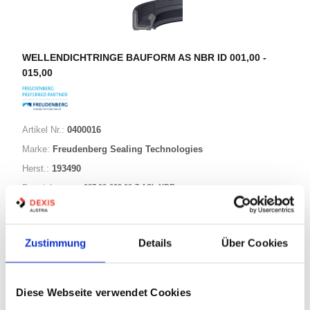
WELLENDICHTRINGE BAUFORM AS NBR ID 001,00 -
015,00
Artikel Nr.:
0400016
Marke:
Freudenberg Sealing Technologies
Herst.:
193490
007,00-022,00-7 ASL NBR
Bezeichnung:
7,00mm
Innen Ø:
22,00mm
Außen Ø:
Zustimmung
Details
Über Cookies
Bauform:
AS
Diese Webseite verwendet Cookies
76 Varianten