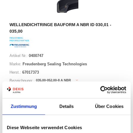
WELLENDICHTRINGE BAUFORM A NBR ID 030,01 -
035,00
Artikel Nr.:
0400747
Marke:
Freudenberg Sealing Technologies
Herst.:
67017373
035,00-052,00-8 A NBR
Bezeichnung:
35,00mm
Innen Ø:
52,00mm
Außen Ø:
Zustimmung
Details
Über Cookies
Bauform:
A
Diese Webseite verwendet Cookies
85 Varianten