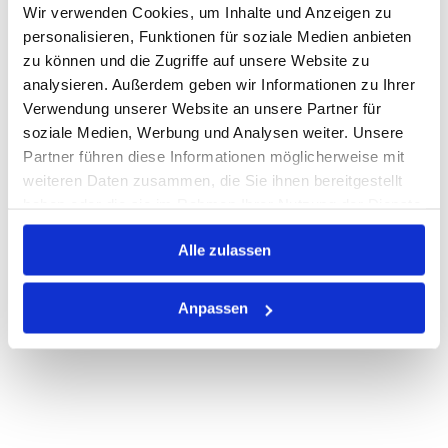
Wir verwenden Cookies, um Inhalte und Anzeigen zu
Warenkorb
STK
personalisieren, Funktionen für soziale Medien anbieten
zu können und die Zugriffe auf unsere Website zu
analysieren. Außerdem geben wir Informationen zu Ihrer
Auf Lager
Lager anzeigen
Verwendung unserer Website an unsere Partner für
Print
soziale Medien, Werbung und Analysen weiter. Unsere
Partner führen diese Informationen möglicherweise mit
weiteren Daten zusammen, die Sie ihnen bereitgestellt
PRODUKTBESCHREIBUNG
haben oder die sie im Rahmen Ihrer Nutzung der Dienste
gesammelt haben.
ALLE SPEZIFIKATIONEN
Alle zulassen
VARIANTEN
Anpassen