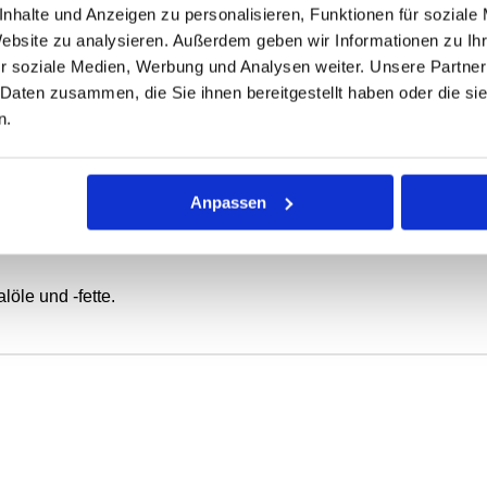
nhalte und Anzeigen zu personalisieren, Funktionen für soziale
ONEN
VARIANTEN
Website zu analysieren. Außerdem geben wir Informationen zu I
r soziale Medien, Werbung und Analysen weiter. Unsere Partner
 Daten zusammen, die Sie ihnen bereitgestellt haben oder die s
ierende oder schwenkbewegte Wellen.
n.
 mit Elastomer-Außenmantel, metallischem Versteifungsring und
Anpassen
tatische Abdichtung bei dünnflüssigen oder gasförmigen Medie
z.B. in Leichtmetallgehäusen) gegeben.
öle und -fette.