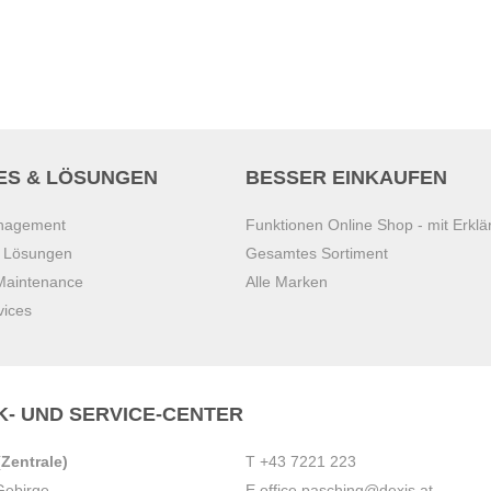
ES & LÖSUNGEN
BESSER EINKAUFEN
anagement
Funktionen Online Shop - mit Erklä
s Lösungen
Gesamtes Sortiment
 Maintenance
Alle Marken
vices
K- UND SERVICE-CENTER
Zentrale)
T
+43 7221 223
Gebirge
E
office.pasching@dexis.at