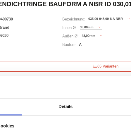
NDICHTRINGE BAUFORM A NBR ID 030,01 
0400730
035,00-048,00-8 A NBR
Bezeichnung:
Brand
35,00mm
Innen Ø:
06030
48,00mm
Außen Ø:
Bauform:
A
85 Varianten
Waren
STK
er
nzeigen
Details
Cookies