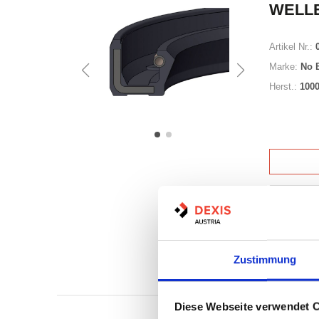
WELLE
Artikel Nr.:
Marke:
No 
Herst.:
100
Auf Lag
Lager a
Zustimmung
Print
Diese Webseite verwendet 