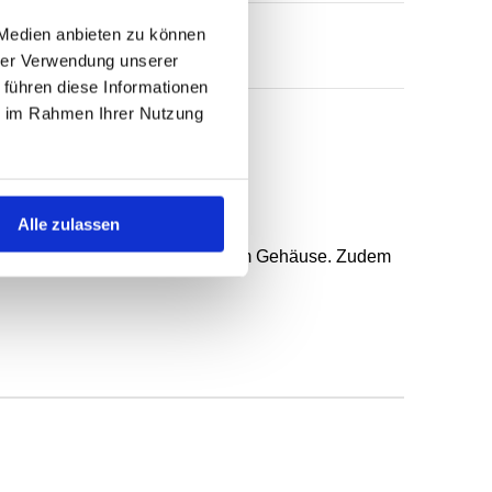
 Medien anbieten zu können
hrer Verwendung unserer
 führen diese Informationen
ie im Rahmen Ihrer Nutzung
 federunterstützter Dichtlippe.
Alle zulassen
n, gröberer Rauheit und geteiltem Gehäuse. Zudem