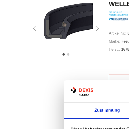
WELLE
Artikel Nr.:
Marke:
Fre
Herst.:
167
Nicht a
Zustimmung
Print
Diese Webseite verwendet 