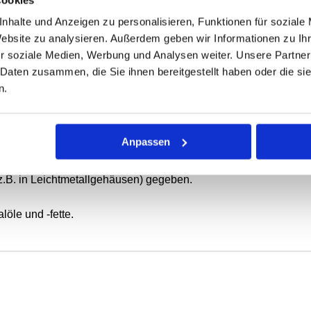
nhalte und Anzeigen zu personalisieren, Funktionen für soziale
ONEN
VARIANTEN
Website zu analysieren. Außerdem geben wir Informationen zu I
r soziale Medien, Werbung und Analysen weiter. Unsere Partner
 Daten zusammen, die Sie ihnen bereitgestellt haben oder die s
n.
ierende oder schwenkbewegte Wellen.
 mit Elastomer-Außenmantel, metallischem Versteifungsring und
Anpassen
tatische Abdichtung bei dünnflüssigen oder gasförmigen Medie
z.B. in Leichtmetallgehäusen) gegeben.
öle und -fette.