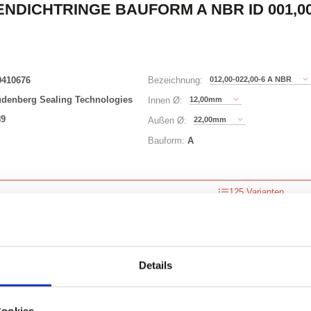
NDICHTRINGE BAUFORM A NBR ID 001,00 
0410676
012,00-022,00-6 A NBR
Bezeichnung:
udenberg Sealing Technologies
12,00mm
Innen Ø:
89
22,00mm
Außen Ø:
Bauform:
A
125 Varianten
Waren
STK
uf Lager
Details
Cookies