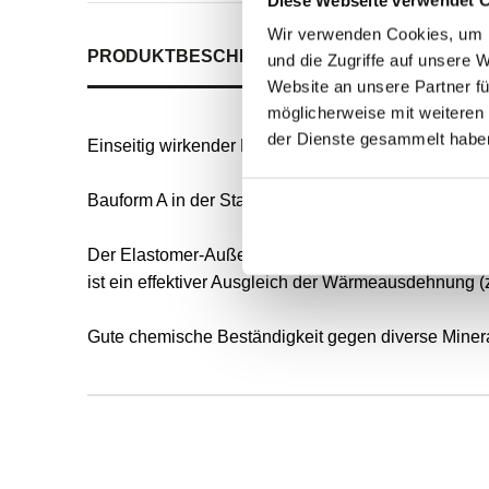
Wir verwenden Cookies, um I
PRODUKTBESCHREIBUNG
ALLE SPEZIFIKATI
und die Zugriffe auf unsere 
Website an unsere Partner fü
möglicherweise mit weiteren
der Dienste gesammelt habe
Einseitig wirkender Radial-Wellendichtring für rot
Bauform A in der Standardausführung nach DIN 3760
Der Elastomer-Außenmantel ermöglicht eine gute s
ist ein effektiver Ausgleich der Wärmeausdehnung (
Gute chemische Beständigkeit gegen diverse Mineral