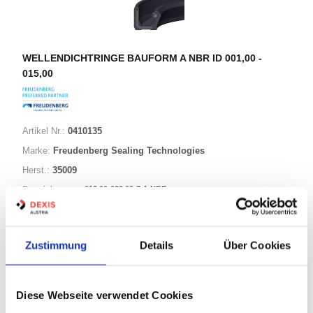
WELLENDICHTRINGE BAUFORM A NBR ID 001,00 -
015,00
Artikel Nr.:
0410135
Marke:
Freudenberg Sealing Technologies
Herst.:
35009
013,00-028,00-7 A NBR
Bezeichnung:
13,00mm
Innen Ø:
28,00mm
Außen Ø:
Zustimmung
Details
Über Cookies
Bauform:
A
Diese Webseite verwendet Cookies
125 Varianten