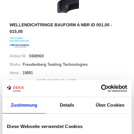
WELLENDICHTRINGE BAUFORM A NBR ID 001,00 -
015,00
Artikel Nr.:
0408969
Marke:
Freudenberg Sealing Technologies
Herst.:
19881
012,70-028,57-6,35 A NBR
Bezeichnung:
12,70mm
Innen Ø:
28,57mm
Außen Ø:
Zustimmung
Details
Über Cookies
Bauform:
A
Diese Webseite verwendet Cookies
125 Varianten