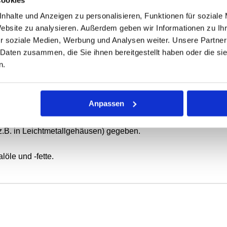
nhalte und Anzeigen zu personalisieren, Funktionen für soziale
ONEN
VARIANTEN
Website zu analysieren. Außerdem geben wir Informationen zu I
r soziale Medien, Werbung und Analysen weiter. Unsere Partner
 Daten zusammen, die Sie ihnen bereitgestellt haben oder die s
n.
ierende oder schwenkbewegte Wellen.
 mit Elastomer-Außenmantel, metallischem Versteifungsring und
Anpassen
tatische Abdichtung bei dünnflüssigen oder gasförmigen Medie
z.B. in Leichtmetallgehäusen) gegeben.
öle und -fette.