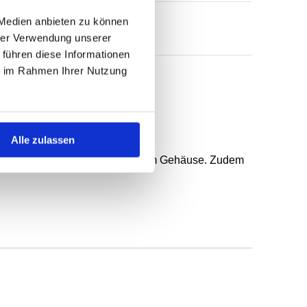
 Medien anbieten zu können
hrer Verwendung unserer
 führen diese Informationen
ie im Rahmen Ihrer Nutzung
 federunterstützter Dichtlippe.
Alle zulassen
n, gröberer Rauheit und geteiltem Gehäuse. Zudem