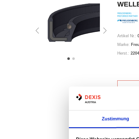
WELLE
Artikel Nr.:
Marke:
Fre
Herst.:
220
Nicht a
Zustimmung
Print
Diese Webseite verwendet 