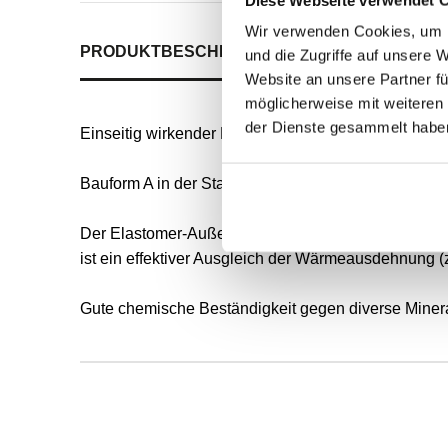
Wir verwenden Cookies, um I
PRODUKTBESCHREIBUNG
ALLE SPEZIFIKATI
und die Zugriffe auf unsere 
Website an unsere Partner fü
möglicherweise mit weiteren
der Dienste gesammelt habe
Einseitig wirkender Radial-Wellendichtring für rot
Bauform A in der Standardausführung nach DIN 3760
Der Elastomer-Außenmantel ermöglicht eine gute s
ist ein effektiver Ausgleich der Wärmeausdehnung (
Gute chemische Beständigkeit gegen diverse Mineral