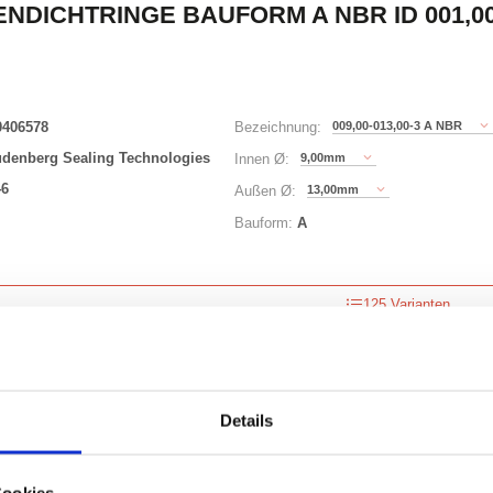
NDICHTRINGE BAUFORM A NBR ID 001,00 
0406578
009,00-013,00-3 A NBR
Bezeichnung:
udenberg Sealing Technologies
9,00mm
Innen Ø:
46
13,00mm
Außen Ø:
Bauform:
A
125 Varianten
Waren
STK
uf Lager
Details
Cookies