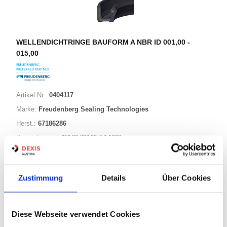
WELLENDICHTRINGE BAUFORM A NBR ID 001,00 -
015,00
Artikel Nr.:
0404117
Marke:
Freudenberg Sealing Technologies
Herst.:
67186286
013,00-024,00-7 A NBR
Bezeichnung:
13,00mm
Innen Ø:
24,00mm
Außen Ø:
Zustimmung
Details
Über Cookies
Bauform:
A
Diese Webseite verwendet Cookies
125 Varianten