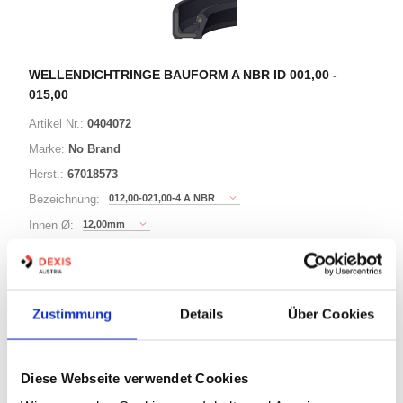
WELLENDICHTRINGE BAUFORM A NBR ID 001,00 -
015,00
Artikel Nr.:
0404072
Marke:
No Brand
Herst.:
67018573
012,00-021,00-4 A NBR
Bezeichnung:
12,00mm
Innen Ø:
21,00mm
Außen Ø:
Bauform:
A
Zustimmung
Details
Über Cookies
125 Varianten
Diese Webseite verwendet Cookies
Minimum (10)