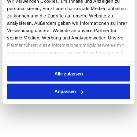
Wir verwenden Cookies, um Inhalte und Anzeigen zu
Warenkorb
STK
personalisieren, Funktionen für soziale Medien anbieten
zu können und die Zugriffe auf unsere Website zu
Losgröße 10
analysieren. Außerdem geben wir Informationen zu Ihrer
Nicht auf Lager
Verwendung unserer Website an unsere Partner für
Print
soziale Medien, Werbung und Analysen weiter. Unsere
Partner führen diese Informationen möglicherweise mit
weiteren Daten zusammen, die Sie ihnen bereitgestellt
PRODUKTBESCHREIBUNG
haben oder die sie im Rahmen Ihrer Nutzung der Dienste
gesammelt haben.
ALLE SPEZIFIKATIONEN
Alle zulassen
VARIANTEN
Anpassen