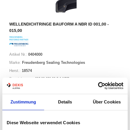
WELLENDICHTRINGE BAUFORM A NBR ID 001,00 -
015,00
Artikel Nr.:
0404000
Marke:
Freudenberg Sealing Technologies
Herst.:
18574
012,00-021,00-5 A NBR
Bezeichnung:
12,00mm
Innen Ø:
21,00mm
Außen Ø:
Zustimmung
Details
Über Cookies
Bauform:
A
Diese Webseite verwendet Cookies
125 Varianten