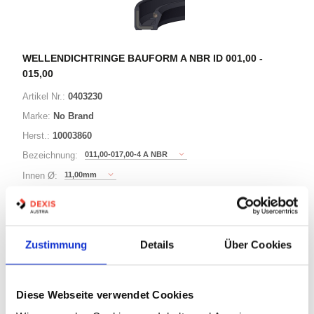
WELLENDICHTRINGE BAUFORM A NBR ID 001,00 -
015,00
Artikel Nr.:
0403230
Marke:
No Brand
Herst.:
10003860
011,00-017,00-4 A NBR
Bezeichnung:
11,00mm
Innen Ø:
17,00mm
Außen Ø:
Bauform:
A
Zustimmung
Details
Über Cookies
125 Varianten
Diese Webseite verwendet Cookies
Minimum (10)