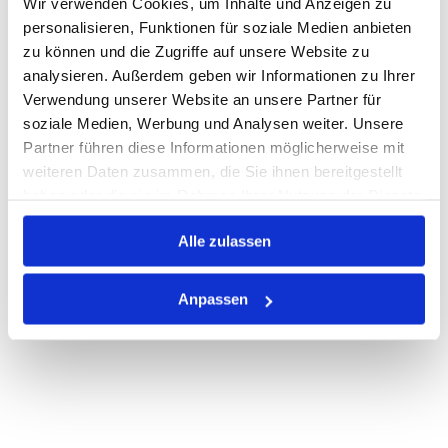
Wir verwenden Cookies, um Inhalte und Anzeigen zu
Warenkorb
STK
personalisieren, Funktionen für soziale Medien anbieten
zu können und die Zugriffe auf unsere Website zu
Losgröße 10
analysieren. Außerdem geben wir Informationen zu Ihrer
Nicht auf Lager
Verwendung unserer Website an unsere Partner für
Print
soziale Medien, Werbung und Analysen weiter. Unsere
Partner führen diese Informationen möglicherweise mit
weiteren Daten zusammen, die Sie ihnen bereitgestellt
PRODUKTBESCHREIBUNG
haben oder die sie im Rahmen Ihrer Nutzung der Dienste
gesammelt haben.
ALLE SPEZIFIKATIONEN
Alle zulassen
VARIANTEN
Anpassen