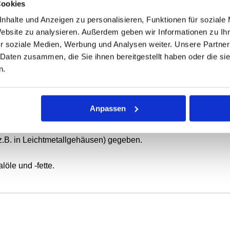
Cookies
nhalte und Anzeigen zu personalisieren, Funktionen für soziale
Website zu analysieren. Außerdem geben wir Informationen zu I
ONEN
VARIANTEN
r soziale Medien, Werbung und Analysen weiter. Unsere Partner
 Daten zusammen, die Sie ihnen bereitgestellt haben oder die s
n.
ierende oder schwenkbewegte Wellen.
 mit Elastomer-Außenmantel, metallischem Versteifungsring und
Anpassen
tatische Abdichtung bei dünnflüssigen oder gasförmigen Medie
z.B. in Leichtmetallgehäusen) gegeben.
öle und -fette.