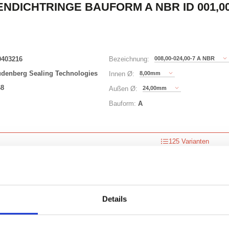
NDICHTRINGE BAUFORM A NBR ID 001,00 
0403216
008,00-024,00-7 A NBR
Bezeichnung:
udenberg Sealing Technologies
8,00mm
Innen Ø:
68
24,00mm
Außen Ø:
Bauform:
A
125 Varianten
Waren
STK
er
Details
nzeigen