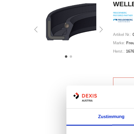
WELLE
Artikel Nr.:
Marke:
Fre
Herst.:
167
Auf Lag
Zustimmung
Lager a
Print