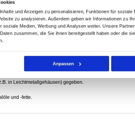
Cookies
nhalte und Anzeigen zu personalisieren, Funktionen für soziale
Website zu analysieren. Außerdem geben wir Informationen zu I
ONEN
VARIANTEN
r soziale Medien, Werbung und Analysen weiter. Unsere Partner
 Daten zusammen, die Sie ihnen bereitgestellt haben oder die s
n.
ierende oder schwenkbewegte Wellen.
 mit Elastomer-Außenmantel, metallischem Versteifungsring und
Anpassen
tatische Abdichtung bei dünnflüssigen oder gasförmigen Medie
z.B. in Leichtmetallgehäusen) gegeben.
öle und -fette.