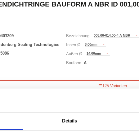
NDICHTRINGE BAUFORM A NBR ID 001,00 
0403209
008,00-014,00-4 A NBR
Bezeichnung:
udenberg Sealing Technologies
8,00mm
Innen Ø:
85086
14,00mm
Außen Ø:
Bauform:
A
125 Varianten
Waren
STK
er
Details