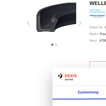
WELLE
Artikel Nr.:
Marke:
Fre
Herst.:
671
Auf Lag
Zustimmung
Print