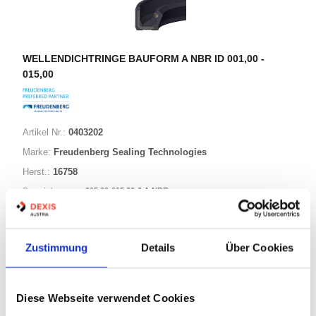
WELLENDICHTRINGE BAUFORM A NBR ID 001,00 -
015,00
Artikel Nr.:
0403202
Marke:
Freudenberg Sealing Technologies
Herst.:
16758
005,00-015,00-6 A NBR
Bezeichnung:
5,00mm
Innen Ø:
15,00mm
Außen Ø:
Zustimmung
Details
Über Cookies
Bauform:
A
Diese Webseite verwendet Cookies
125 Varianten