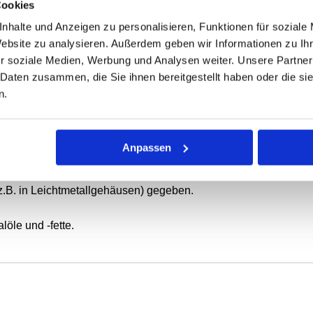
Cookies
nhalte und Anzeigen zu personalisieren, Funktionen für soziale
Website zu analysieren. Außerdem geben wir Informationen zu I
ONEN
VARIANTEN
r soziale Medien, Werbung und Analysen weiter. Unsere Partner
 Daten zusammen, die Sie ihnen bereitgestellt haben oder die s
n.
ierende oder schwenkbewegte Wellen.
 mit Elastomer-Außenmantel, metallischem Versteifungsring und
Anpassen
tatische Abdichtung bei dünnflüssigen oder gasförmigen Medie
z.B. in Leichtmetallgehäusen) gegeben.
öle und -fette.