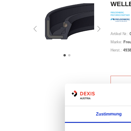
WELLE
Artikel Nr.:
Marke:
Fre
Herst.:
493
Auf Lag
Zustimmung
Lager a
Print