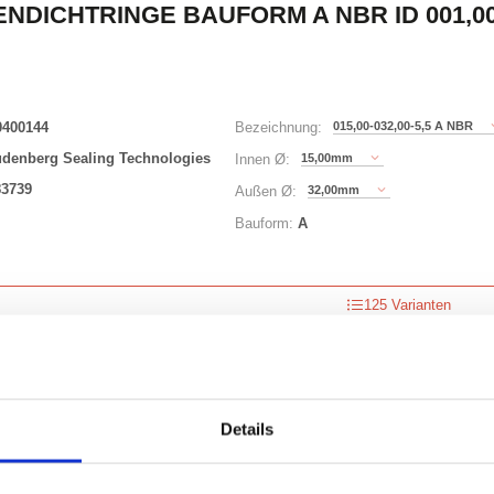
NDICHTRINGE BAUFORM A NBR ID 001,00 
0400144
015,00-032,00-5,5 A NBR
Bezeichnung:
udenberg Sealing Technologies
15,00mm
Innen Ø:
83739
32,00mm
Außen Ø:
Bauform:
A
125 Varianten
Waren
STK
er
Details
nzeigen