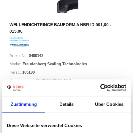
WELLENDICHTRINGE BAUFORM A NBR ID 001,00 -
015,00
Artikel Nr.:
0400142
Marke:
Freudenberg Sealing Technologies
Herst.:
185190
015,00-030,00-8 A NBR
Bezeichnung:
15,00mm
Innen Ø:
30,00mm
Außen Ø:
Zustimmung
Details
Über Cookies
Bauform:
A
Diese Webseite verwendet Cookies
125 Varianten