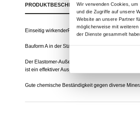
Wir verwenden Cookies, um I
PRODUKTBESCHREIBUNG
ALLE SPEZIFIKATI
und die Zugriffe auf unsere 
Website an unsere Partner fü
möglicherweise mit weiteren
Einseitig wirkenderRadial-Wellendichtring für rot
der Dienste gesammelt habe
Bauform A in der Standardausführung nach DIN 3760
Der Elastomer-Außenmantel ermöglicht eine gute s
ist ein effektiver Ausgleich der Wärmeausdehnung (
Gute chemische Beständigkeit gegen diverse Mineral