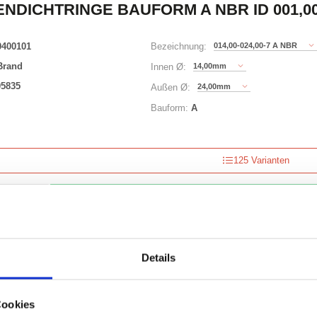
NDICHTRINGE BAUFORM A NBR ID 001,00 
0400101
014,00-024,00-7 A NBR
Bezeichnung:
Brand
14,00mm
Innen Ø:
05835
24,00mm
Außen Ø:
Bauform:
A
125 Varianten
Waren
STK
er
nzeigen
Details
Cookies