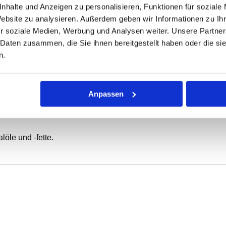
nhalte und Anzeigen zu personalisieren, Funktionen für soziale
ONEN
VARIANTEN
Website zu analysieren. Außerdem geben wir Informationen zu I
r soziale Medien, Werbung und Analysen weiter. Unsere Partner
 Daten zusammen, die Sie ihnen bereitgestellt haben oder die s
ierende oder schwenkbewegte Wellen.
n.
 mit Elastomer-Außenmantel, metallischem Versteifungsring und
Anpassen
tatische Abdichtung bei dünnflüssigen oder gasförmigen Medie
z.B. in Leichtmetallgehäusen) gegeben.
öle und -fette.