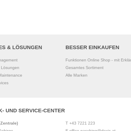
ES & LÖSUNGEN
BESSER EINKAUFEN
anagement
Funktionen Online Shop - mit Erklä
s Lösungen
Gesamtes Sortiment
 Maintenance
Alle Marken
vices
K- UND SERVICE-CENTER
Zentrale)
T
+43 7221 223
Gebirge
E
office.pasching@dexis.at