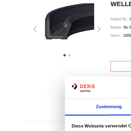
WELLE
Artikel Nr.:
Marke:
No 
Herst.:
100
Auf Lag
Lager a
Zustimmung
Print
Diese Webseite verwendet 