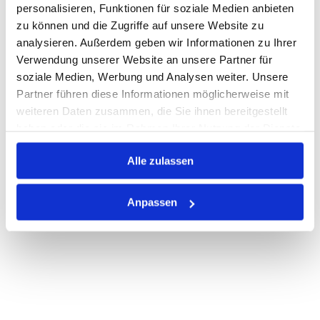
personalisieren, Funktionen für soziale Medien anbieten
zu können und die Zugriffe auf unsere Website zu
Auf Lager
Lager anzeigen
analysieren. Außerdem geben wir Informationen zu Ihrer
Print
Verwendung unserer Website an unsere Partner für
soziale Medien, Werbung und Analysen weiter. Unsere
Partner führen diese Informationen möglicherweise mit
PRODUKTBESCHREIBUNG
weiteren Daten zusammen, die Sie ihnen bereitgestellt
haben oder die sie im Rahmen Ihrer Nutzung der Dienste
ALLE SPEZIFIKATIONEN
gesammelt haben.
Alle zulassen
VARIANTEN
Anpassen