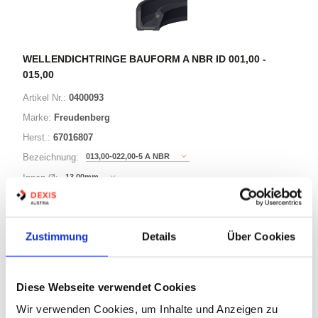
WELLENDICHTRINGE BAUFORM A NBR ID 001,00 -
015,00
Artikel Nr.:
0400093
Marke:
Freudenberg
Herst.:
67016807
013,00-022,00-5 A NBR
Bezeichnung:
13,00mm
Innen Ø:
22,00mm
Außen Ø:
Bauform:
A
Zustimmung
Details
Über Cookies
125 Varianten
Diese Webseite verwendet Cookies
Warenkorb
STK
Wir verwenden Cookies, um Inhalte und Anzeigen zu