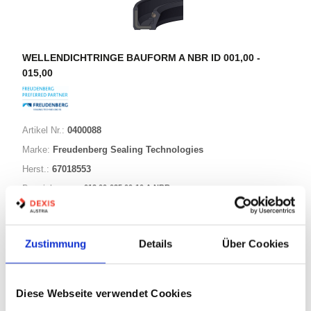
WELLENDICHTRINGE BAUFORM A NBR ID 001,00 -
015,00
Artikel Nr.:
0400088
Marke:
Freudenberg Sealing Technologies
Herst.:
67018553
012,00-035,00-10 A NBR
Bezeichnung:
12,00mm
Innen Ø:
35,00mm
Außen Ø:
Zustimmung
Details
Über Cookies
Bauform:
A
Diese Webseite verwendet Cookies
125 Varianten