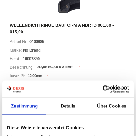
WELLENDICHTRINGE BAUFORM A NBR ID 001,00 -
015,00
Artikel Nr.:
0400085
Marke:
No Brand
Herst.:
10003890
012,00-032,00-5 A NBR
Bezeichnung:
12,00mm
Innen Ø:
32,00mm
Außen Ø:
Bauform:
A
Zustimmung
Details
Über Cookies
125 Varianten
Diese Webseite verwendet Cookies
Minimum (10)