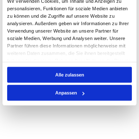
Wir verwenden Cookies, um Inhalte und Anzeigen zu
Warenkorb
STK
personalisieren, Funktionen für soziale Medien anbieten
zu können und die Zugriffe auf unsere Website zu
Losgröße 10
analysieren. Außerdem geben wir Informationen zu Ihrer
Nicht auf Lager
Verwendung unserer Website an unsere Partner für
Print
soziale Medien, Werbung und Analysen weiter. Unsere
Partner führen diese Informationen möglicherweise mit
weiteren Daten zusammen, die Sie ihnen bereitgestellt
PRODUKTBESCHREIBUNG
haben oder die sie im Rahmen Ihrer Nutzung der Dienste
gesammelt haben.
ALLE SPEZIFIKATIONEN
Alle zulassen
VARIANTEN
Anpassen