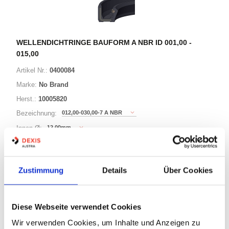
WELLENDICHTRINGE BAUFORM A NBR ID 001,00 -
015,00
Artikel Nr.:
0400084
Marke:
No Brand
Herst.:
10005820
012,00-030,00-7 A NBR
Bezeichnung:
12,00mm
Innen Ø:
30,00mm
Außen Ø:
Bauform:
A
Zustimmung
Details
Über Cookies
125 Varianten
Diese Webseite verwendet Cookies
Warenkorb
STK
Wir verwenden Cookies, um Inhalte und Anzeigen zu