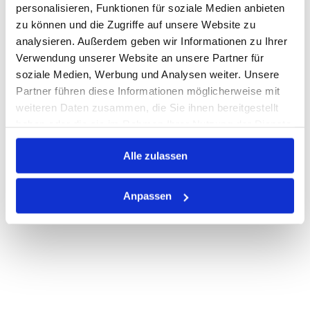
personalisieren, Funktionen für soziale Medien anbieten
zu können und die Zugriffe auf unsere Website zu
Auf Lager
Lager anzeigen
analysieren. Außerdem geben wir Informationen zu Ihrer
Print
Verwendung unserer Website an unsere Partner für
soziale Medien, Werbung und Analysen weiter. Unsere
Partner führen diese Informationen möglicherweise mit
PRODUKTBESCHREIBUNG
weiteren Daten zusammen, die Sie ihnen bereitgestellt
haben oder die sie im Rahmen Ihrer Nutzung der Dienste
ALLE SPEZIFIKATIONEN
gesammelt haben.
Alle zulassen
VARIANTEN
Anpassen