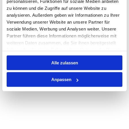
personalisieren, Funktionen für soziale Medien anbieten
zu können und die Zugriffe auf unsere Website zu
Nicht auf Lager
analysieren. Außerdem geben wir Informationen zu Ihrer
Print
Verwendung unserer Website an unsere Partner für
soziale Medien, Werbung und Analysen weiter. Unsere
Partner führen diese Informationen möglicherweise mit
PRODUKTBESCHREIBUNG
weiteren Daten zusammen, die Sie ihnen bereitgestellt
haben oder die sie im Rahmen Ihrer Nutzung der Dienste
ALLE SPEZIFIKATIONEN
gesammelt haben.
Alle zulassen
VARIANTEN
Anpassen