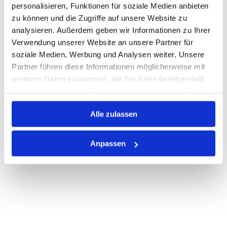
personalisieren, Funktionen für soziale Medien anbieten
zu können und die Zugriffe auf unsere Website zu
Auf Lager
Lager anzeigen
analysieren. Außerdem geben wir Informationen zu Ihrer
Print
Verwendung unserer Website an unsere Partner für
soziale Medien, Werbung und Analysen weiter. Unsere
Partner führen diese Informationen möglicherweise mit
PRODUKTBESCHREIBUNG
weiteren Daten zusammen, die Sie ihnen bereitgestellt
haben oder die sie im Rahmen Ihrer Nutzung der Dienste
ALLE SPEZIFIKATIONEN
gesammelt haben.
Alle zulassen
VARIANTEN
Anpassen