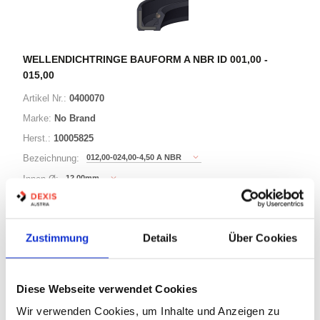
WELLENDICHTRINGE BAUFORM A NBR ID 001,00 -
015,00
Artikel Nr.:
0400070
Marke:
No Brand
Herst.:
10005825
012,00-024,00-4,50 A NBR
Bezeichnung:
12,00mm
Innen Ø:
24,00mm
Außen Ø:
Bauform:
A
Zustimmung
Details
Über Cookies
125 Varianten
Diese Webseite verwendet Cookies
Warenkorb
STK
Wir verwenden Cookies, um Inhalte und Anzeigen zu