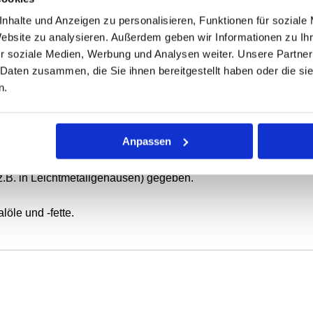
nhalte und Anzeigen zu personalisieren, Funktionen für soziale
ONEN
VARIANTEN
Website zu analysieren. Außerdem geben wir Informationen zu I
r soziale Medien, Werbung und Analysen weiter. Unsere Partner
 Daten zusammen, die Sie ihnen bereitgestellt haben oder die s
n.
ierende oder schwenkbewegte Wellen.
 mit Elastomer-Außenmantel, metallischem Versteifungsring und
Anpassen
tatische Abdichtung bei dünnflüssigen oder gasförmigen Medie
z.B. in Leichtmetallgehäusen) gegeben.
öle und -fette.