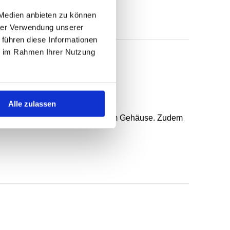
 Medien anbieten zu können
hrer Verwendung unserer
 führen diese Informationen
ie im Rahmen Ihrer Nutzung
 federunterstützter Dichtlippe.
Alle zulassen
n, gröberer Rauheit und geteiltem Gehäuse. Zudem