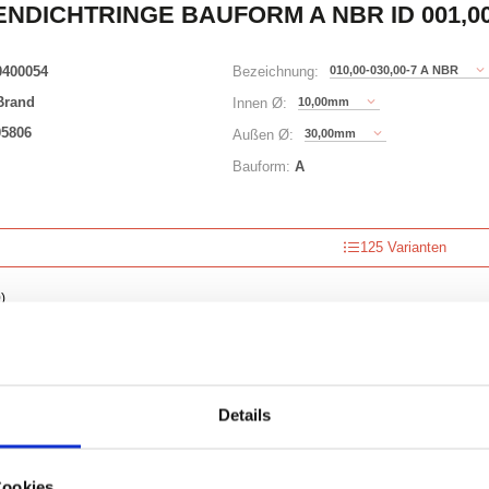
NDICHTRINGE BAUFORM A NBR ID 001,00 
0400054
010,00-030,00-7 A NBR
Bezeichnung:
Brand
10,00mm
Innen Ø:
05806
30,00mm
Außen Ø:
Bauform:
A
125 Varianten
)
Waren
STK
uf Lager
Details
Cookies