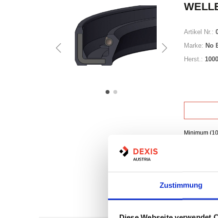
WELLE
Artikel Nr.:
Marke:
No 
Herst.:
100
Minimum (10
Losgröße 10
Nicht a
Zustimmung
Print
Diese Webseite verwendet 