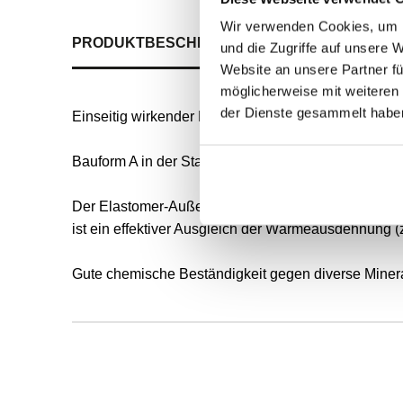
Wir verwenden Cookies, um I
PRODUKTBESCHREIBUNG
ALLE SPEZIFIKATI
und die Zugriffe auf unsere 
Website an unsere Partner fü
möglicherweise mit weiteren
der Dienste gesammelt habe
Einseitig wirkender Radial-Wellendichtring für rot
Bauform A in der Standardausführung nach DIN 3760
Der Elastomer-Außenmantel ermöglicht eine gute s
ist ein effektiver Ausgleich der Wärmeausdehnung (
Gute chemische Beständigkeit gegen diverse Mineral