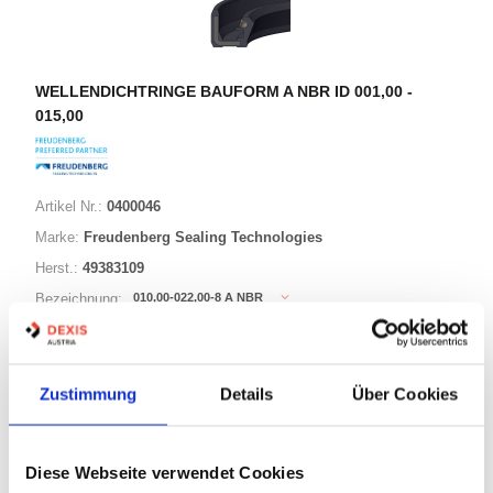
WELLENDICHTRINGE BAUFORM A NBR ID 001,00 -
015,00
Artikel Nr.:
0400046
Marke:
Freudenberg Sealing Technologies
Herst.:
49383109
010,00-022,00-8 A NBR
Bezeichnung:
10,00mm
Innen Ø:
22,00mm
Außen Ø:
Zustimmung
Details
Über Cookies
Bauform:
A
Diese Webseite verwendet Cookies
125 Varianten