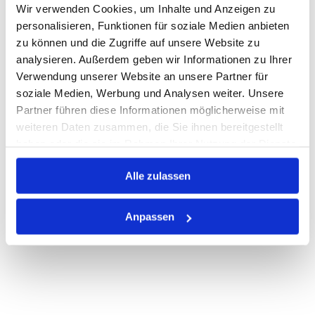
Wir verwenden Cookies, um Inhalte und Anzeigen zu
Warenkorb
STK
personalisieren, Funktionen für soziale Medien anbieten
zu können und die Zugriffe auf unsere Website zu
analysieren. Außerdem geben wir Informationen zu Ihrer
Auf Lager
Lager anzeigen
Verwendung unserer Website an unsere Partner für
Print
soziale Medien, Werbung und Analysen weiter. Unsere
Partner führen diese Informationen möglicherweise mit
weiteren Daten zusammen, die Sie ihnen bereitgestellt
PRODUKTBESCHREIBUNG
haben oder die sie im Rahmen Ihrer Nutzung der Dienste
gesammelt haben.
ALLE SPEZIFIKATIONEN
Alle zulassen
VARIANTEN
Anpassen