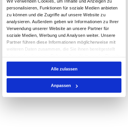
Wir verwenden Cookies, um Inhalte und Anzeigen zu
Warenkorb
STK
personalisieren, Funktionen für soziale Medien anbieten
zu können und die Zugriffe auf unsere Website zu
Losgröße 10
analysieren. Außerdem geben wir Informationen zu Ihrer
Nicht auf Lager
Verwendung unserer Website an unsere Partner für
Print
soziale Medien, Werbung und Analysen weiter. Unsere
Partner führen diese Informationen möglicherweise mit
weiteren Daten zusammen, die Sie ihnen bereitgestellt
PRODUKTBESCHREIBUNG
haben oder die sie im Rahmen Ihrer Nutzung der Dienste
gesammelt haben.
ALLE SPEZIFIKATIONEN
Alle zulassen
VARIANTEN
Anpassen