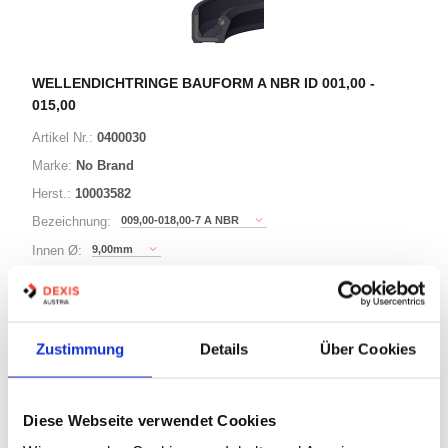
WELLENDICHTRINGE BAUFORM A NBR ID 001,00 -
015,00
Artikel Nr.:
0400030
Marke:
No Brand
Herst.:
10003582
009,00-018,00-7 A NBR
Bezeichnung:
9,00mm
Innen Ø:
18,00mm
Außen Ø:
Bauform:
A
Zustimmung
Details
Über Cookies
125 Varianten
Diese Webseite verwendet Cookies
Minimum (10)