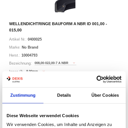
WELLENDICHTRINGE BAUFORM A NBR ID 001,00 -
015,00
Artikel Nr.:
0400025
Marke:
No Brand
Herst.:
10004793
008,00-022,00-7 A NBR
Bezeichnung:
8,00mm
Innen Ø:
22,00mm
Außen Ø:
Bauform:
A
Zustimmung
Details
Über Cookies
125 Varianten
Diese Webseite verwendet Cookies
Warenkorb
STK
Wir verwenden Cookies, um Inhalte und Anzeigen zu