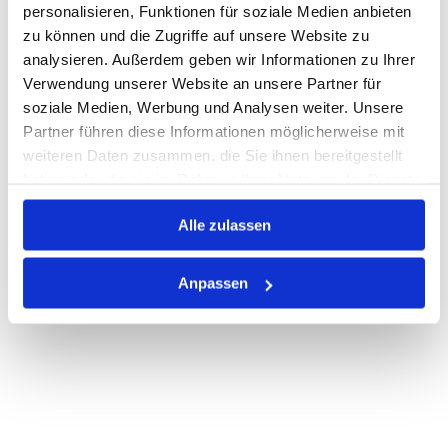
personalisieren, Funktionen für soziale Medien anbieten
zu können und die Zugriffe auf unsere Website zu
Auf Lager
Lager anzeigen
analysieren. Außerdem geben wir Informationen zu Ihrer
Print
Verwendung unserer Website an unsere Partner für
soziale Medien, Werbung und Analysen weiter. Unsere
Partner führen diese Informationen möglicherweise mit
PRODUKTBESCHREIBUNG
weiteren Daten zusammen, die Sie ihnen bereitgestellt
haben oder die sie im Rahmen Ihrer Nutzung der Dienste
ALLE SPEZIFIKATIONEN
gesammelt haben.
Alle zulassen
VARIANTEN
Anpassen