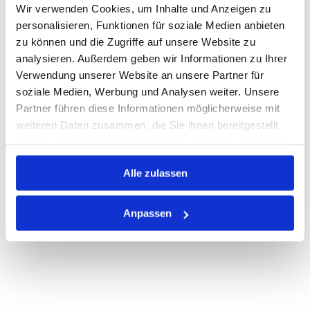
Wir verwenden Cookies, um Inhalte und Anzeigen zu
Warenkorb
STK
personalisieren, Funktionen für soziale Medien anbieten
zu können und die Zugriffe auf unsere Website zu
analysieren. Außerdem geben wir Informationen zu Ihrer
Auf Lager
Lager anzeigen
Verwendung unserer Website an unsere Partner für
Print
soziale Medien, Werbung und Analysen weiter. Unsere
Partner führen diese Informationen möglicherweise mit
weiteren Daten zusammen, die Sie ihnen bereitgestellt
PRODUKTBESCHREIBUNG
haben oder die sie im Rahmen Ihrer Nutzung der Dienste
gesammelt haben.
ALLE SPEZIFIKATIONEN
Alle zulassen
VARIANTEN
Anpassen