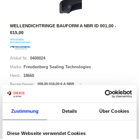
WELLENDICHTRINGE BAUFORM A NBR ID 001,00 -
015,00
Artikel Nr.:
0400024
Marke:
Freudenberg Sealing Technologies
Herst.:
18660
008,00-018,00-6 A NBR
Bezeichnung:
8,00mm
Innen Ø:
18,00mm
Außen Ø:
Zustimmung
Details
Über Cookies
Bauform:
A
Diese Webseite verwendet Cookies
125 Varianten