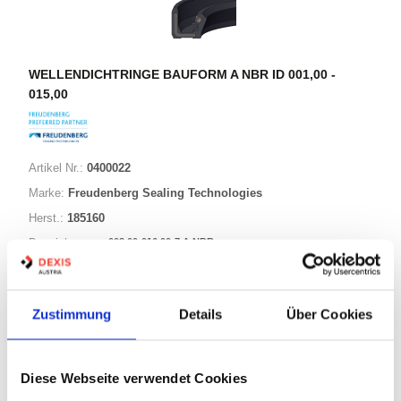
WELLENDICHTRINGE BAUFORM A NBR ID 001,00 -
015,00
Artikel Nr.:
0400022
Marke:
Freudenberg Sealing Technologies
Herst.:
185160
008,00-016,00-7 A NBR
Bezeichnung:
8,00mm
Innen Ø:
16,00mm
Außen Ø:
Zustimmung
Details
Über Cookies
Bauform:
A
Diese Webseite verwendet Cookies
125 Varianten