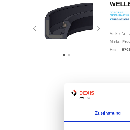
WELLE
Artikel Nr.:
Marke:
Fre
Herst.:
670
Auf Lag
Zustimmung
Lager a
Print