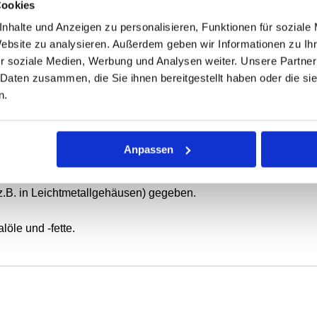
Cookies
nhalte und Anzeigen zu personalisieren, Funktionen für soziale
Website zu analysieren. Außerdem geben wir Informationen zu I
ONEN
VARIANTEN
r soziale Medien, Werbung und Analysen weiter. Unsere Partner
 Daten zusammen, die Sie ihnen bereitgestellt haben oder die s
n.
ierende oder schwenkbewegte Wellen.
 mit Elastomer-Außenmantel, metallischem Versteifungsring und
Anpassen
tatische Abdichtung bei dünnflüssigen oder gasförmigen Medie
z.B. in Leichtmetallgehäusen) gegeben.
öle und -fette.