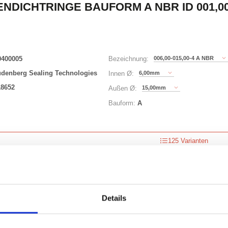
NDICHTRINGE BAUFORM A NBR ID 001,00 
0400005
006,00-015,00-4 A NBR
Bezeichnung:
udenberg Sealing Technologies
6,00mm
Innen Ø:
18652
15,00mm
Außen Ø:
Bauform:
A
125 Varianten
Waren
STK
er
Details
nzeigen