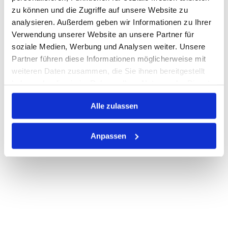
Nicht auf Lager
zu können und die Zugriffe auf unsere Website zu
analysieren. Außerdem geben wir Informationen zu Ihrer
Print
Verwendung unserer Website an unsere Partner für
soziale Medien, Werbung und Analysen weiter. Unsere
Partner führen diese Informationen möglicherweise mit
PRODUKTBESCHREIBUNG
weiteren Daten zusammen, die Sie ihnen bereitgestellt
ALLE SPEZIFIKATIONEN
haben oder die sie im Rahmen Ihrer Nutzung der Dienste
gesammelt haben.
VARIANTEN
Alle zulassen
Anpassen