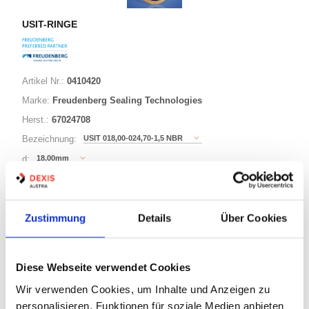
USIT-RINGE
Artikel Nr.:
0410420
Marke:
Freudenberg Sealing Technologies
Herst.:
67024708
USIT 018,00-024,70-1,5 NBR
Bezeichnung:
18,00mm
d:
1,50mm
s:
US
Ausführung:
Zustimmung
Details
Über Cookies
82 Varianten
Diese Webseite verwendet Cookies
Warenkorb
STK
Wir verwenden Cookies, um Inhalte und Anzeigen zu
personalisieren, Funktionen für soziale Medien anbieten