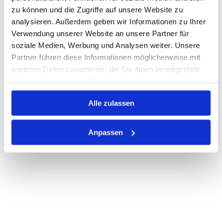
Nicht auf Lager
zu können und die Zugriffe auf unsere Website zu
analysieren. Außerdem geben wir Informationen zu Ihrer
Print
Verwendung unserer Website an unsere Partner für
soziale Medien, Werbung und Analysen weiter. Unsere
Partner führen diese Informationen möglicherweise mit
PRODUKTBESCHREIBUNG
weiteren Daten zusammen, die Sie ihnen bereitgestellt
ALLE SPEZIFIKATIONEN
haben oder die sie im Rahmen Ihrer Nutzung der Dienste
gesammelt haben.
VARIANTEN
Alle zulassen
Anpassen