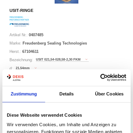
USIT-RINGE
Artikel Nr.:
0407485
Marke:
Freudenberg Sealing Technologies
Herst.:
67104611
USIT 021,54-028,58-2,30 FKM
Bezeichnung:
21,54mm
d:
2,30mm
s:
US
Ausführung:
Zustimmung
Details
Über Cookies
82 Varianten
Diese Webseite verwendet Cookies
Warenkorb
STK
Wir verwenden Cookies, um Inhalte und Anzeigen zu
personalisieren, Funktionen für soziale Medien anbieten