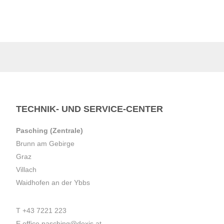
TECHNIK- UND SERVICE-CENTER
Pasching (Zentrale)
Brunn am Gebirge
Graz
Villach
Waidhofen an der Ybbs
T
+43 7221 223
E
office.pasching@dexis.at