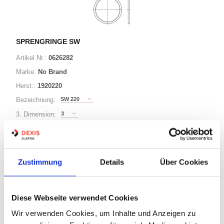
SPRENGRINGE SW
Artikel Nr.:
0626282
Marke:
No Brand
Herst.:
1920220
SW 220
Bezeichnung:
3
3. Dimension:
220
Ø:
Zustimmung
Details
Über Cookies
63 Varianten
Minimum (50)
Diese Webseite verwendet Cookies
Warenkorb
STK
Wir verwenden Cookies, um Inhalte und Anzeigen zu