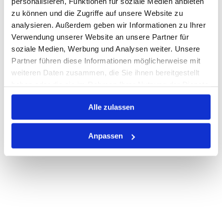
personalisieren, Funktionen für soziale Medien anbieten
Losgröße 50
zu können und die Zugriffe auf unsere Website zu
Nicht auf Lager
analysieren. Außerdem geben wir Informationen zu Ihrer
Print
Verwendung unserer Website an unsere Partner für
soziale Medien, Werbung und Analysen weiter. Unsere
Partner führen diese Informationen möglicherweise mit
PRODUKTBESCHREIBUNG
weiteren Daten zusammen, die Sie ihnen bereitgestellt
haben oder die sie im Rahmen Ihrer Nutzung der Dienste
ALLE SPEZIFIKATIONEN
gesammelt haben.
VARIANTEN
Alle zulassen
Anpassen