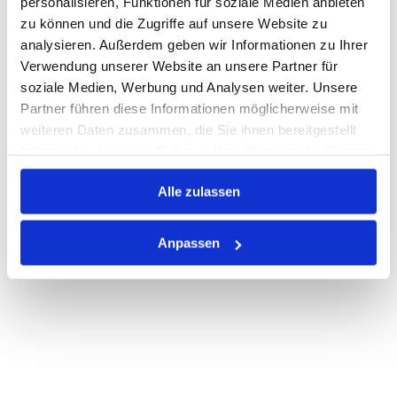
personalisieren, Funktionen für soziale Medien anbieten
Losgröße 50
zu können und die Zugriffe auf unsere Website zu
Nicht auf Lager
analysieren. Außerdem geben wir Informationen zu Ihrer
Print
Verwendung unserer Website an unsere Partner für
soziale Medien, Werbung und Analysen weiter. Unsere
Partner führen diese Informationen möglicherweise mit
PRODUKTBESCHREIBUNG
weiteren Daten zusammen, die Sie ihnen bereitgestellt
haben oder die sie im Rahmen Ihrer Nutzung der Dienste
ALLE SPEZIFIKATIONEN
gesammelt haben.
VARIANTEN
Alle zulassen
Anpassen