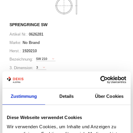
SPRENGRINGE SW
Artikel Nr.:
0626281
Marke:
No Brand
Herst.:
1920210
SW 210
Bezeichnung:
3
3. Dimension:
210
Ø:
Zustimmung
Details
Über Cookies
63 Varianten
Minimum (50)
Diese Webseite verwendet Cookies
Warenkorb
STK
Wir verwenden Cookies, um Inhalte und Anzeigen zu