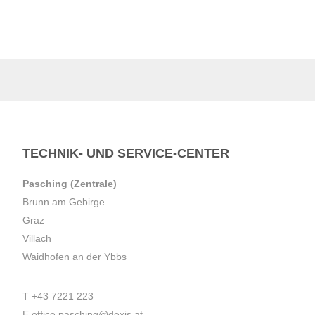
TECHNIK- UND SERVICE-CENTER
Pasching (Zentrale)
Brunn am Gebirge
Graz
Villach
Waidhofen an der Ybbs
T
+43 7221 223
E
office.pasching@dexis.at