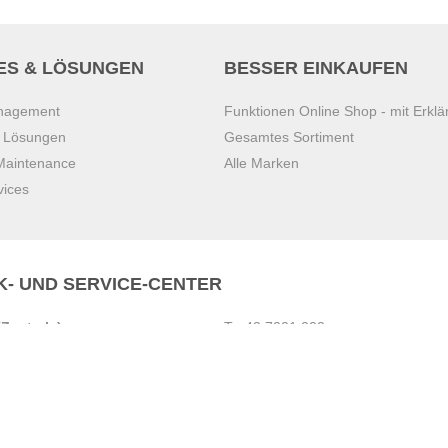
ES & LÖSUNGEN
BESSER EINKAUFEN
anagement
Funktionen Online Shop - mit Erklä
s Lösungen
Gesamtes Sortiment
 Maintenance
Alle Marken
vices
K- UND SERVICE-CENTER
Zentrale)
T
+43 7221 223
Gebirge
E
office.pasching@dexis.at
Hörschinger Straße 39
an der Ybbs
4061 Pasching