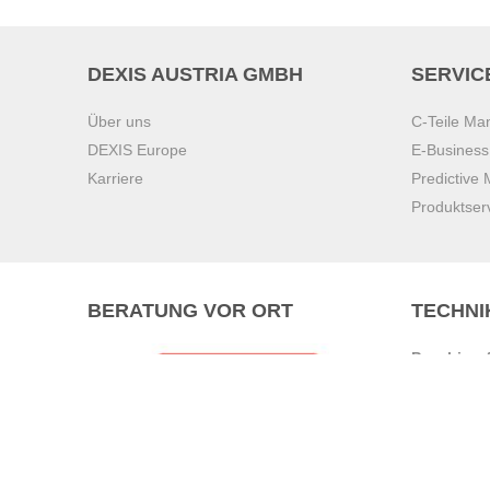
DEXIS AUSTRIA GMBH
SERVIC
Über uns
C-Teile M
DEXIS Europe
E-Busines
Karriere
Predictive
Produktser
BERATUNG VOR ORT
TECHNI
Pasching (
Brunn am 
Graz
Villach
Waidhofen 