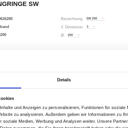
NGRINGE SW
0626280
SW 200
Bezeichnung:
Brand
3
3. Dimension:
0200
200
Ø:
63 Varianten
)
Waren
STK
Details
Cookies
uf Lager
nhalte und Anzeigen zu personalisieren, Funktionen für soziale
Website zu analysieren. Außerdem geben wir Informationen zu I
r soziale Medien, Werbung und Analysen weiter. Unsere Partner
 Daten zusammen, die Sie ihnen bereitgestellt haben oder die s