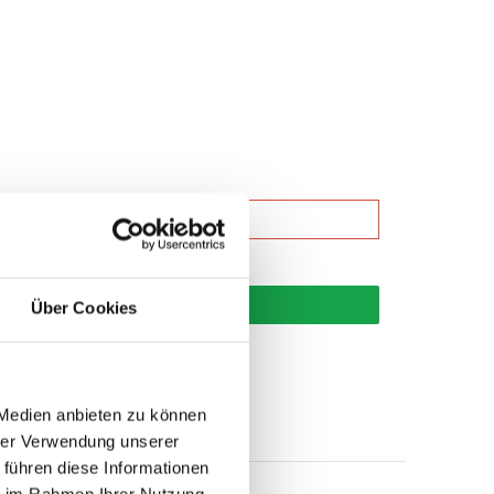
korb
Über Cookies
 Medien anbieten zu können
hrer Verwendung unserer
 führen diese Informationen
ie im Rahmen Ihrer Nutzung