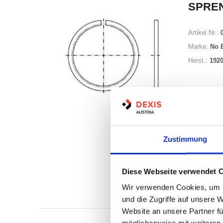
SPRE
Artikel Nr.:
Marke:
No 
Herst.:
192
Minimum (50
Zustimmung
Losgröße 50
Diese Webseite verwendet 
Nicht a
Wir verwenden Cookies, um I
Print
und die Zugriffe auf unsere 
Website an unsere Partner fü
möglicherweise mit weiteren