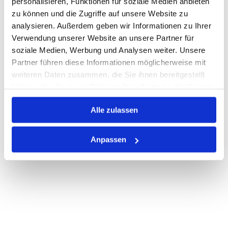
personalisieren, Funktionen für soziale Medien anbieten
Losgröße 50
zu können und die Zugriffe auf unsere Website zu
Nicht auf Lager
analysieren. Außerdem geben wir Informationen zu Ihrer
Print
Verwendung unserer Website an unsere Partner für
soziale Medien, Werbung und Analysen weiter. Unsere
Partner führen diese Informationen möglicherweise mit
PRODUKTBESCHREIBUNG
weiteren Daten zusammen, die Sie ihnen bereitgestellt
haben oder die sie im Rahmen Ihrer Nutzung der Dienste
ALLE SPEZIFIKATIONEN
gesammelt haben.
VARIANTEN
Alle zulassen
Anpassen