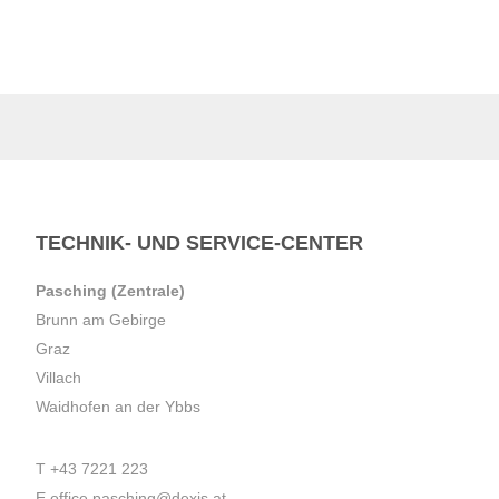
TECHNIK- UND SERVICE-CENTER
Pasching (Zentrale)
Brunn am Gebirge
Graz
Villach
Waidhofen an der Ybbs
T
+43 7221 223
E
office.pasching@dexis.at