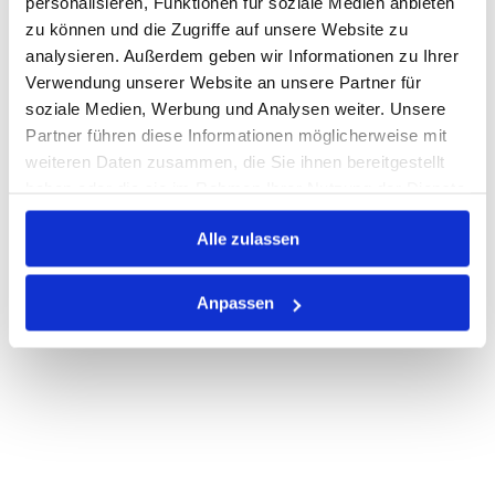
personalisieren, Funktionen für soziale Medien anbieten
Losgröße 50
zu können und die Zugriffe auf unsere Website zu
Nicht auf Lager
analysieren. Außerdem geben wir Informationen zu Ihrer
Print
Verwendung unserer Website an unsere Partner für
soziale Medien, Werbung und Analysen weiter. Unsere
Partner führen diese Informationen möglicherweise mit
PRODUKTBESCHREIBUNG
weiteren Daten zusammen, die Sie ihnen bereitgestellt
haben oder die sie im Rahmen Ihrer Nutzung der Dienste
ALLE SPEZIFIKATIONEN
gesammelt haben.
VARIANTEN
Alle zulassen
Anpassen