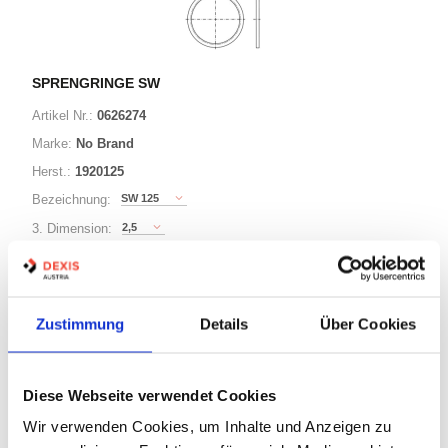
SPRENGRINGE SW
Artikel Nr.:
0626274
Marke:
No Brand
Herst.:
1920125
SW 125
Bezeichnung:
2,5
3. Dimension:
125
Ø:
Zustimmung
Details
Über Cookies
63 Varianten
Minimum (50)
Diese Webseite verwendet Cookies
Warenkorb
STK
Wir verwenden Cookies, um Inhalte und Anzeigen zu