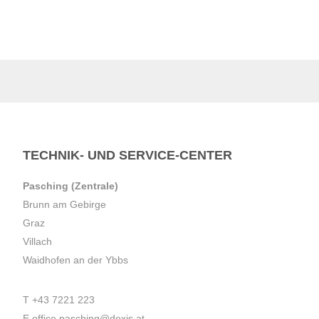
TECHNIK- UND SERVICE-CENTER
Pasching (Zentrale)
Brunn am Gebirge
Graz
Villach
Waidhofen an der Ybbs
T
+43 7221 223
E
office.pasching@dexis.at