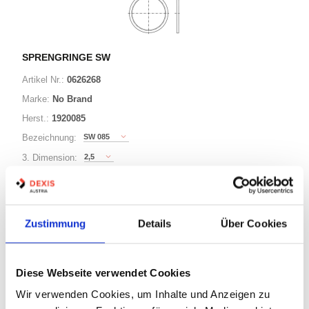
SPRENGRINGE SW
Artikel Nr.:
0626268
Marke:
No Brand
Herst.:
1920085
SW 085
Bezeichnung:
2,5
3. Dimension:
85
Ø:
Zustimmung
Details
Über Cookies
63 Varianten
Minimum (50)
Diese Webseite verwendet Cookies
Warenkorb
STK
Wir verwenden Cookies, um Inhalte und Anzeigen zu