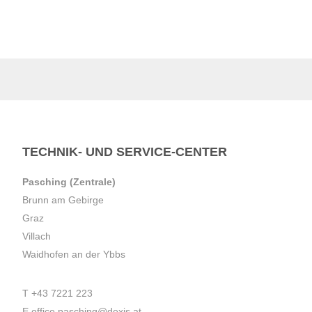
TECHNIK- UND SERVICE-CENTER
Pasching (Zentrale)
Brunn am Gebirge
Graz
Villach
Waidhofen an der Ybbs
T
+43 7221 223
E
office.pasching@dexis.at