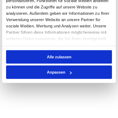
personalisieren, Funktionen für soziale Medien anbieten
Losgröße 50
zu können und die Zugriffe auf unsere Website zu
Nicht auf Lager
analysieren. Außerdem geben wir Informationen zu Ihrer
Print
Verwendung unserer Website an unsere Partner für
soziale Medien, Werbung und Analysen weiter. Unsere
Partner führen diese Informationen möglicherweise mit
PRODUKTBESCHREIBUNG
weiteren Daten zusammen, die Sie ihnen bereitgestellt
haben oder die sie im Rahmen Ihrer Nutzung der Dienste
ALLE SPEZIFIKATIONEN
gesammelt haben.
VARIANTEN
Alle zulassen
Anpassen