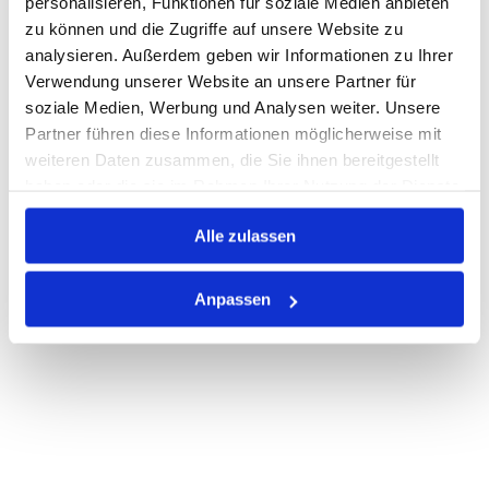
personalisieren, Funktionen für soziale Medien anbieten
Losgröße 100
zu können und die Zugriffe auf unsere Website zu
Nicht auf Lager
analysieren. Außerdem geben wir Informationen zu Ihrer
Print
Verwendung unserer Website an unsere Partner für
soziale Medien, Werbung und Analysen weiter. Unsere
Partner führen diese Informationen möglicherweise mit
PRODUKTBESCHREIBUNG
weiteren Daten zusammen, die Sie ihnen bereitgestellt
haben oder die sie im Rahmen Ihrer Nutzung der Dienste
ALLE SPEZIFIKATIONEN
gesammelt haben.
VARIANTEN
Alle zulassen
Anpassen