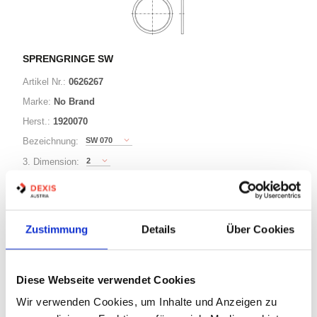
SPRENGRINGE SW
Artikel Nr.:
0626267
Marke:
No Brand
Herst.:
1920070
SW 070
Bezeichnung:
2
3. Dimension:
70
Ø:
Zustimmung
Details
Über Cookies
63 Varianten
Minimum (100)
Diese Webseite verwendet Cookies
Warenkorb
STK
Wir verwenden Cookies, um Inhalte und Anzeigen zu