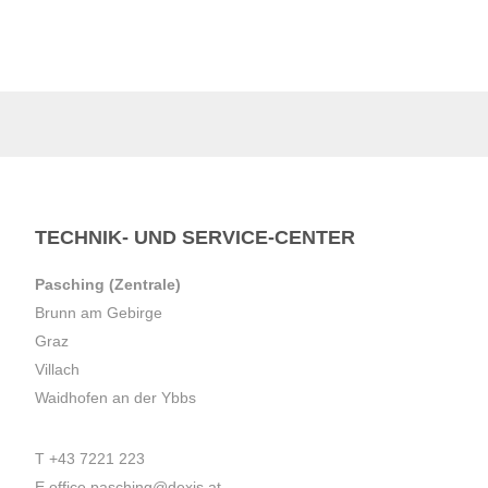
TECHNIK- UND SERVICE-CENTER
Pasching (Zentrale)
Brunn am Gebirge
Graz
Villach
Waidhofen an der Ybbs
T
+43 7221 223
E
office.pasching@dexis.at