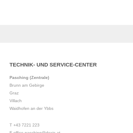
TECHNIK- UND SERVICE-CENTER
Pasching (Zentrale)
Brunn am Gebirge
Graz
Villach
Waidhofen an der Ybbs
T
+43 7221 223
E
office.pasching@dexis.at