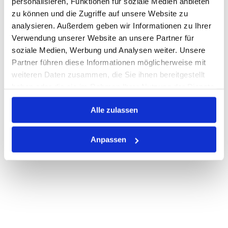
personalisieren, Funktionen für soziale Medien anbieten
Losgröße 250
zu können und die Zugriffe auf unsere Website zu
Nicht auf Lager
analysieren. Außerdem geben wir Informationen zu Ihrer
Print
Verwendung unserer Website an unsere Partner für
soziale Medien, Werbung und Analysen weiter. Unsere
Partner führen diese Informationen möglicherweise mit
PRODUKTBESCHREIBUNG
weiteren Daten zusammen, die Sie ihnen bereitgestellt
haben oder die sie im Rahmen Ihrer Nutzung der Dienste
ALLE SPEZIFIKATIONEN
gesammelt haben.
VARIANTEN
Alle zulassen
Anpassen