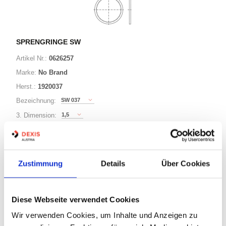
SPRENGRINGE SW
Artikel Nr.:
0626257
Marke:
No Brand
Herst.:
1920037
SW 037
Bezeichnung:
1,5
3. Dimension:
37
Ø:
Zustimmung
Details
Über Cookies
63 Varianten
Minimum (250)
Diese Webseite verwendet Cookies
Warenkorb
STK
Wir verwenden Cookies, um Inhalte und Anzeigen zu