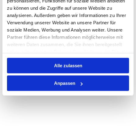
personalisieren, Funktionen für soziale Medien anbieten
Losgröße 500
zu können und die Zugriffe auf unsere Website zu
Nicht auf Lager
analysieren. Außerdem geben wir Informationen zu Ihrer
Print
Verwendung unserer Website an unsere Partner für
soziale Medien, Werbung und Analysen weiter. Unsere
Partner führen diese Informationen möglicherweise mit
PRODUKTBESCHREIBUNG
weiteren Daten zusammen, die Sie ihnen bereitgestellt
haben oder die sie im Rahmen Ihrer Nutzung der Dienste
ALLE SPEZIFIKATIONEN
gesammelt haben.
VARIANTEN
Alle zulassen
Anpassen