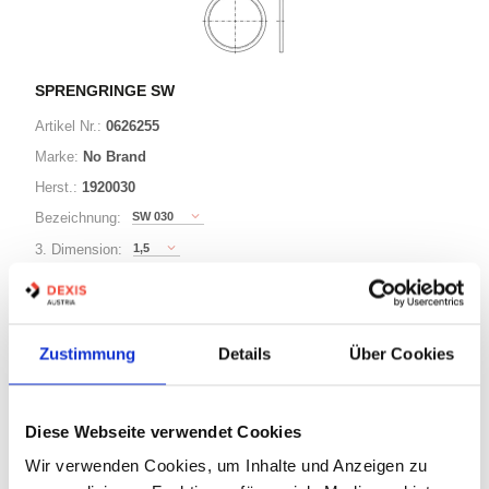
SPRENGRINGE SW
Artikel Nr.:
0626255
Marke:
No Brand
Herst.:
1920030
SW 030
Bezeichnung:
1,5
3. Dimension:
30
Ø:
Zustimmung
Details
Über Cookies
63 Varianten
Minimum (500)
Diese Webseite verwendet Cookies
Warenkorb
STK
Wir verwenden Cookies, um Inhalte und Anzeigen zu