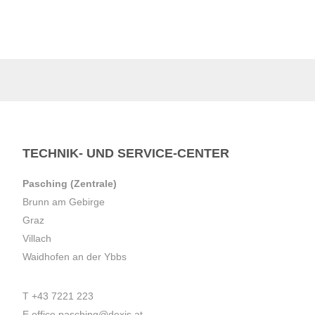
TECHNIK- UND SERVICE-CENTER
Pasching (Zentrale)
Brunn am Gebirge
Graz
Villach
Waidhofen an der Ybbs
T
+43 7221 223
E
office.pasching@dexis.at