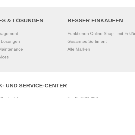
ES & LÖSUNGEN
BESSER EINKAUFEN
anagement
Funktionen Online Shop - mit Erklä
s Lösungen
Gesamtes Sortiment
 Maintenance
Alle Marken
vices
K- UND SERVICE-CENTER
Zentrale)
T
+43 7221 223
Gebirge
E
office.pasching@dexis.at
Hörschinger Straße 39
an der Ybbs
4061 Pasching