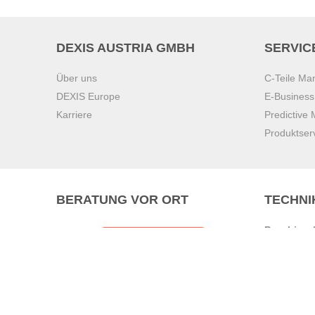
DEXIS AUSTRIA GMBH
SERVIC
Über uns
C-Teile M
DEXIS Europe
E-Busines
Karriere
Predictive
Produktser
BERATUNG VOR ORT
TECHNI
Pasching (
Brunn am 
Graz
Villach
Waidhofen 