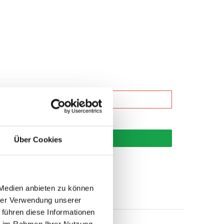
korb
Über Cookies
 Medien anbieten zu können
hrer Verwendung unserer
 führen diese Informationen
ie im Rahmen Ihrer Nutzung