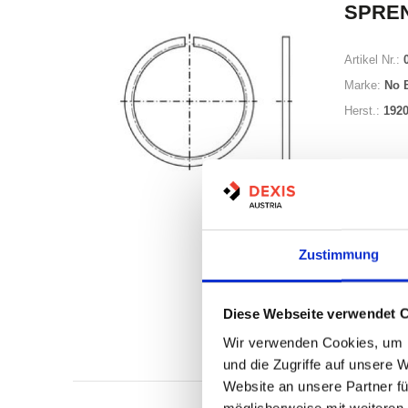
SPRE
Artikel Nr.:
Marke:
No 
Herst.:
192
Minimum (50
Zustimmung
Losgröße 50
Diese Webseite verwendet 
Nicht a
Wir verwenden Cookies, um I
Print
und die Zugriffe auf unsere 
Website an unsere Partner fü
möglicherweise mit weiteren