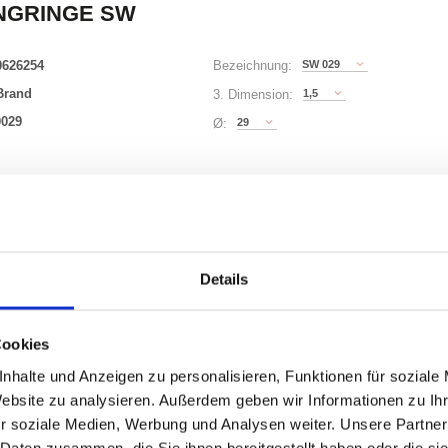
NGRINGE SW
0626254
SW 029
Bezeichnung:
Brand
1,5
3. Dimension:
0029
29
Ø:
63 Varianten
0)
Waren
STK
Details
0
Cookies
uf Lager
nhalte und Anzeigen zu personalisieren, Funktionen für soziale
Website zu analysieren. Außerdem geben wir Informationen zu I
r soziale Medien, Werbung und Analysen weiter. Unsere Partner
 Daten zusammen, die Sie ihnen bereitgestellt haben oder die s