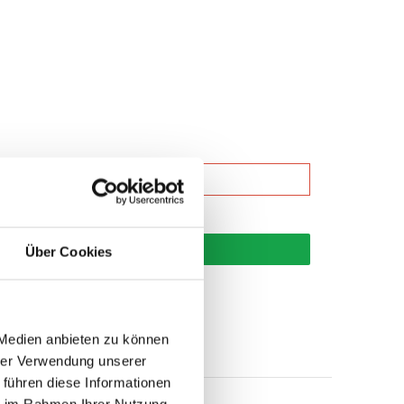
korb
Über Cookies
 Medien anbieten zu können
hrer Verwendung unserer
 führen diese Informationen
ie im Rahmen Ihrer Nutzung