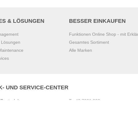
ES & LÖSUNGEN
BESSER EINKAUFEN
anagement
Funktionen Online Shop - mit Erklä
s Lösungen
Gesamtes Sortiment
 Maintenance
Alle Marken
vices
K- UND SERVICE-CENTER
Zentrale)
T
+43 7221 223
Gebirge
E
office.pasching@dexis.at
Hörschinger Straße 39
an der Ybbs
4061 Pasching