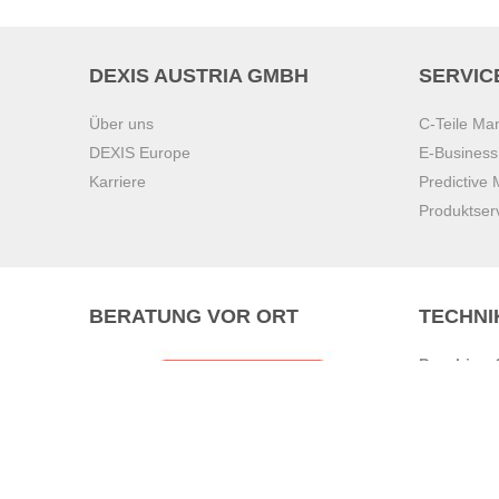
DEXIS AUSTRIA GMBH
SERVIC
Über uns
C-Teile M
DEXIS Europe
E-Busines
Karriere
Predictive
Produktser
BERATUNG VOR ORT
TECHNI
Pasching (
Brunn am 
Graz
Villach
Waidhofen 