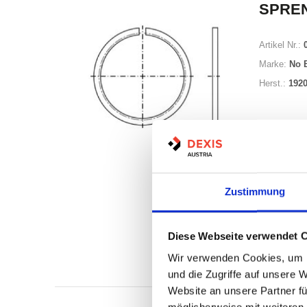
SPRE
Artikel Nr.:
Marke:
No 
Herst.:
192
Minimum (10
Zustimmung
Losgröße 1
Diese Webseite verwendet 
Nicht a
Wir verwenden Cookies, um I
Print
und die Zugriffe auf unsere 
Website an unsere Partner fü
möglicherweise mit weiteren