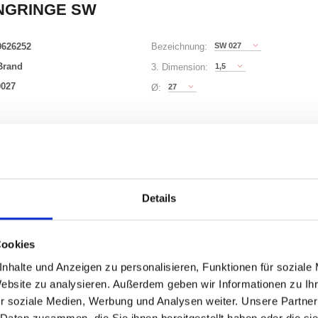
NGRINGE SW
0626252
SW 027
Bezeichnung:
Brand
1,5
3. Dimension:
0027
27
Ø:
63 Varianten
00)
Waren
STK
Details
000
Cookies
uf Lager
nhalte und Anzeigen zu personalisieren, Funktionen für soziale
Website zu analysieren. Außerdem geben wir Informationen zu I
r soziale Medien, Werbung und Analysen weiter. Unsere Partner
 Daten zusammen, die Sie ihnen bereitgestellt haben oder die s