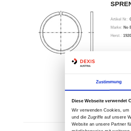
SPRE
Artikel Nr.:
Marke:
No 
Herst.:
192
Minimum (25
Zustimmung
Losgröße 2
Diese Webseite verwendet 
Nicht a
Wir verwenden Cookies, um I
Print
und die Zugriffe auf unsere 
Website an unsere Partner fü
möglicherweise mit weiteren