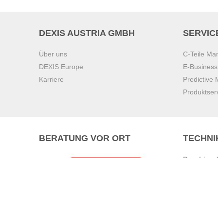
DEXIS AUSTRIA GMBH
SERVIC
Über uns
C-Teile M
DEXIS Europe
E-Busines
Karriere
Predictive
Produktser
BERATUNG VOR ORT
TECHNI
Pasching (
Brunn am 
Graz
Villach
Waidhofen 