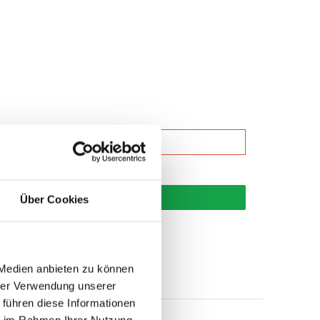
korb
Über Cookies
 Medien anbieten zu können
hrer Verwendung unserer
 führen diese Informationen
ie im Rahmen Ihrer Nutzung