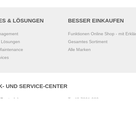
ES & LÖSUNGEN
BESSER EINKAUFEN
anagement
Funktionen Online Shop - mit Erklä
s Lösungen
Gesamtes Sortiment
 Maintenance
Alle Marken
vices
K- UND SERVICE-CENTER
Zentrale)
T
+43 7221 223
Gebirge
E
office.pasching@dexis.at
Hörschinger Straße 39
an der Ybbs
4061 Pasching