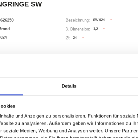
NGRINGE SW
0626250
SW 024
Bezeichnung:
Brand
1,2
3. Dimension:
0024
24
Ø:
63 Varianten
00)
Waren
STK
Details
500
Cookies
uf Lager
nhalte und Anzeigen zu personalisieren, Funktionen für soziale
Website zu analysieren. Außerdem geben wir Informationen zu I
r soziale Medien, Werbung und Analysen weiter. Unsere Partner
 Daten zusammen, die Sie ihnen bereitgestellt haben oder die s