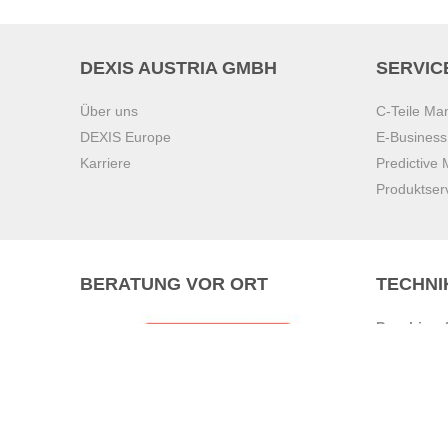
DEXIS AUSTRIA GMBH
SERVIC
Über uns
C-Teile M
DEXIS Europe
E-Busines
Karriere
Predictive
Produktser
BERATUNG VOR ORT
TECHNI
Pasching (
Brunn am 
Graz
Villach
Waidhofen 