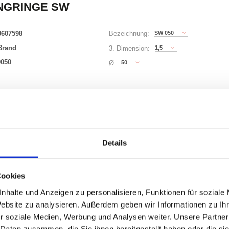
NGRINGE SW
0607598
SW 050
Bezeichnung:
Brand
1,5
3. Dimension:
0050
50
Ø:
63 Varianten
0)
Waren
STK
Details
0
Cookies
uf Lager
nhalte und Anzeigen zu personalisieren, Funktionen für soziale
Website zu analysieren. Außerdem geben wir Informationen zu I
r soziale Medien, Werbung und Analysen weiter. Unsere Partner
 Daten zusammen, die Sie ihnen bereitgestellt haben oder die s