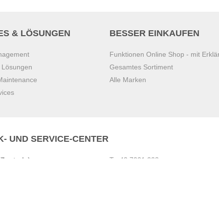
ES & LÖSUNGEN
BESSER EINKAUFEN
anagement
Funktionen Online Shop - mit Erklä
s Lösungen
Gesamtes Sortiment
 Maintenance
Alle Marken
vices
K- UND SERVICE-CENTER
Zentrale)
T
+43 7221 223
Gebirge
E
office.pasching@dexis.at
Hörschinger Straße 39
an der Ybbs
4061 Pasching