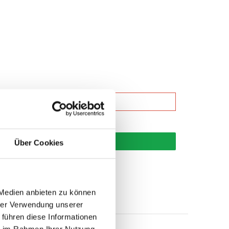
korb
Über Cookies
 Medien anbieten zu können
hrer Verwendung unserer
 führen diese Informationen
ie im Rahmen Ihrer Nutzung