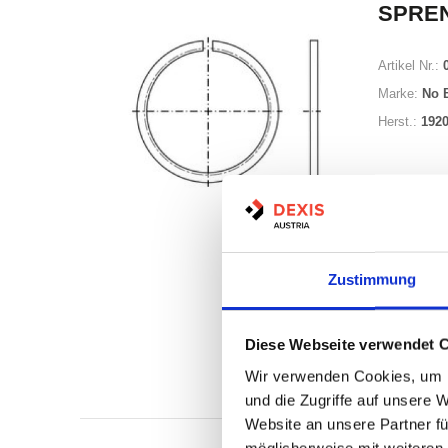
SPRE
Artikel Nr.:
Marke:
No 
Herst.:
192
Minimum (10
Zustimmung
Losgröße 10
Diese Webseite verwendet 
Nicht a
Wir verwenden Cookies, um I
Print
und die Zugriffe auf unsere 
Website an unsere Partner fü
möglicherweise mit weiteren