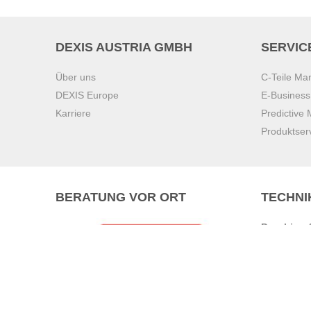
DEXIS AUSTRIA GMBH
SERVIC
Über uns
C-Teile M
DEXIS Europe
E-Busines
Karriere
Predictive
Produktser
BERATUNG VOR ORT
TECHNI
Pasching (
Brunn am 
Graz
Villach
Waidhofen 