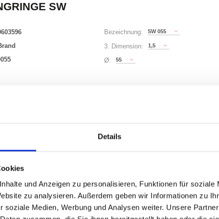
NGRINGE SW
0603596
SW 055
Bezeichnung:
Brand
1,5
3. Dimension:
0055
55
Ø:
63 Varianten
0)
Waren
STK
Details
0
Cookies
uf Lager
nhalte und Anzeigen zu personalisieren, Funktionen für soziale
Website zu analysieren. Außerdem geben wir Informationen zu I
r soziale Medien, Werbung und Analysen weiter. Unsere Partner
 Daten zusammen, die Sie ihnen bereitgestellt haben oder die s