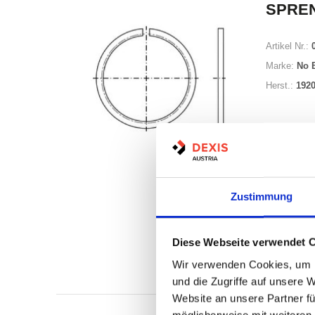
SPRE
Artikel Nr.:
Marke:
No 
Herst.:
192
Minimum (10
Zustimmung
Losgröße 10
Diese Webseite verwendet 
Nicht a
Wir verwenden Cookies, um I
Print
und die Zugriffe auf unsere 
Website an unsere Partner fü
möglicherweise mit weiteren