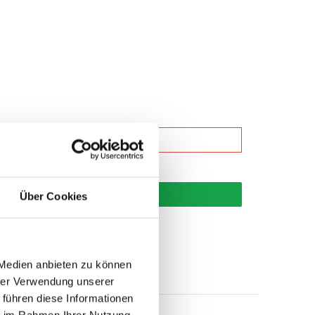
korb
Über Cookies
 Medien anbieten zu können
hrer Verwendung unserer
 führen diese Informationen
ie im Rahmen Ihrer Nutzung