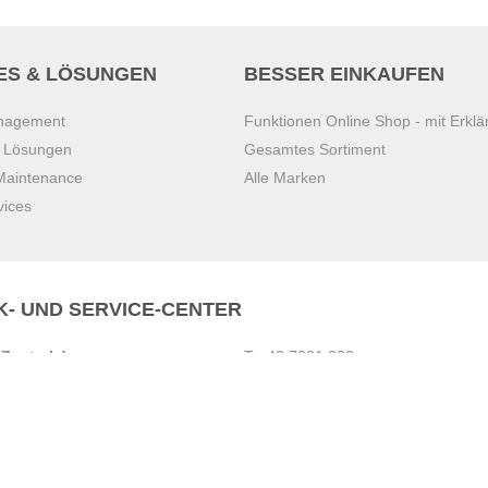
ES & LÖSUNGEN
BESSER EINKAUFEN
anagement
Funktionen Online Shop - mit Erklä
s Lösungen
Gesamtes Sortiment
 Maintenance
Alle Marken
vices
K- UND SERVICE-CENTER
Zentrale)
T
+43 7221 223
Gebirge
E
office.pasching@dexis.at
Hörschinger Straße 39
an der Ybbs
4061 Pasching